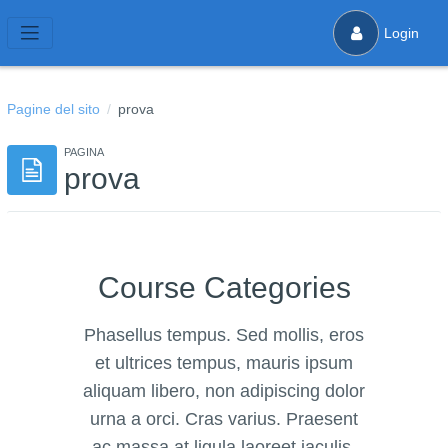
Vai al contenuto principale
Login
Pannello laterale
Pagine del sito
prova
PAGINA
prova
Course Categories
Phasellus tempus. Sed mollis, eros
et ultrices tempus, mauris ipsum
aliquam libero, non adipiscing dolor
urna a orci. Cras varius. Praesent
ac massa at ligula laoreet iaculis.