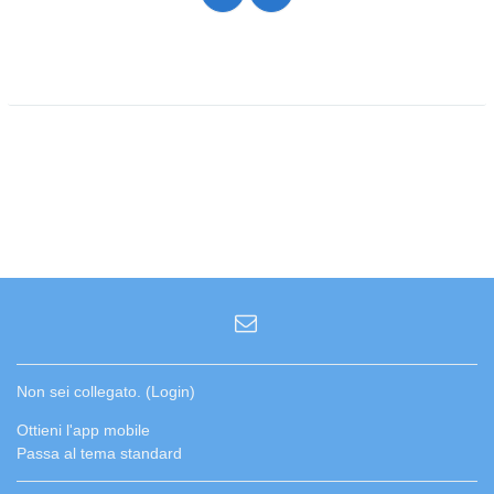
Non sei collegato. (
Login
)
Ottieni l'app mobile
Passa al tema standard