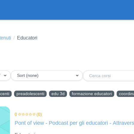
tenuti
Educatori
/ Educatori
Sort (none)
Cerca corsi
centi
preadolescenti
edu 3d
formazione educatori
coordin
0
(0)
Pont of view - Podcast per gli educatori - Attraver