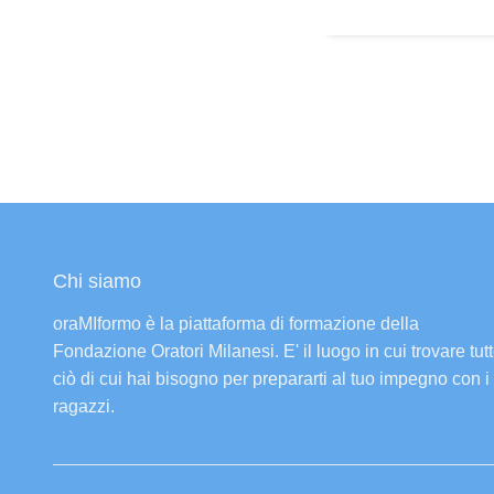
Chi siamo
oraMIformo è la piattaforma di formazione della
Fondazione Oratori Milanesi. E' il luogo in cui trovare tut
ciò di cui hai bisogno per prepararti al tuo impegno con i
ragazzi.