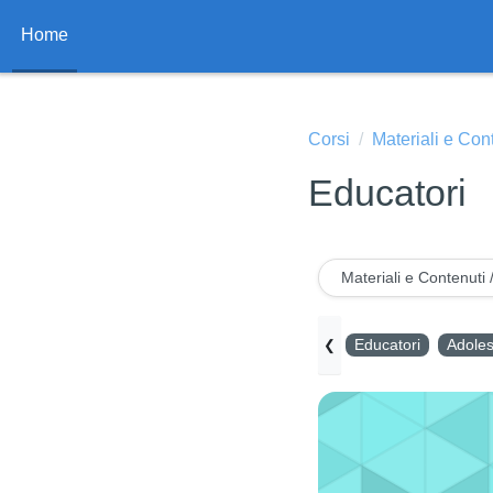
Vai al contenuto principale
Home
Corsi
Materiali e Con
Educatori
Materiali e Contenuti 
❮
Educatori
Adoles