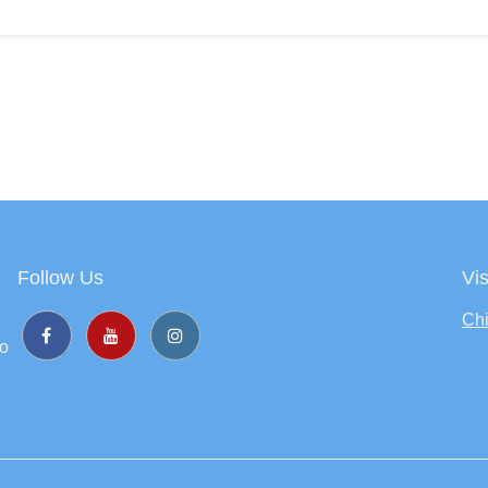
Follow Us
Vis
Chi
to