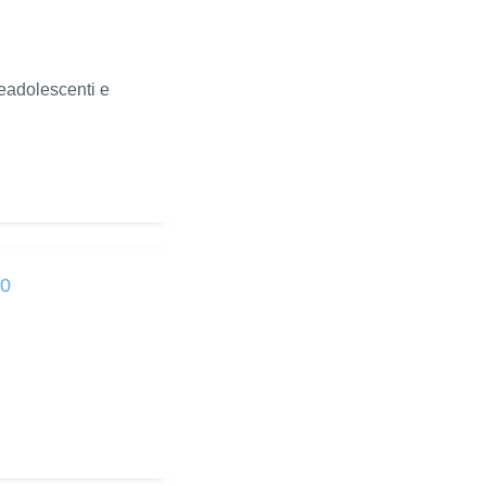
readolescenti e
20