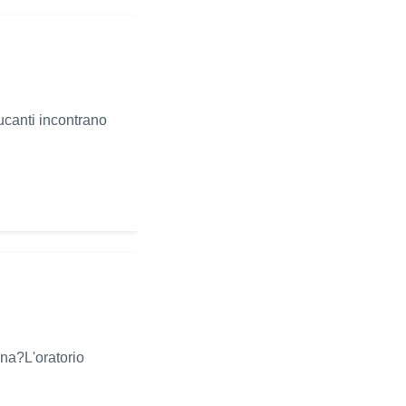
canti incontrano
ena?L'oratorio