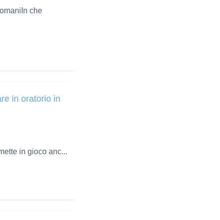
domaniIn che
in oratorio in
 mette in gioco anc...