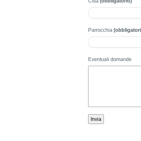
Città
(obbligatorio)
Parrocchia
(obbligator
Eventuali domande