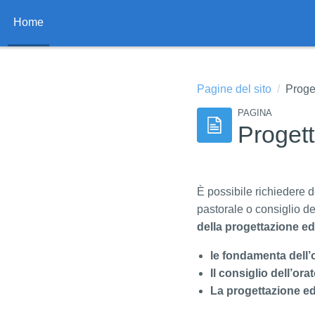
Vai al contenuto principale
Home
Pagine del sito
Proge
PAGINA
Proget
È possibile richiedere 
pastorale o consiglio del
della progettazione ed
le fondamenta dell’o
Il consiglio dell’orat
La progettazione ed