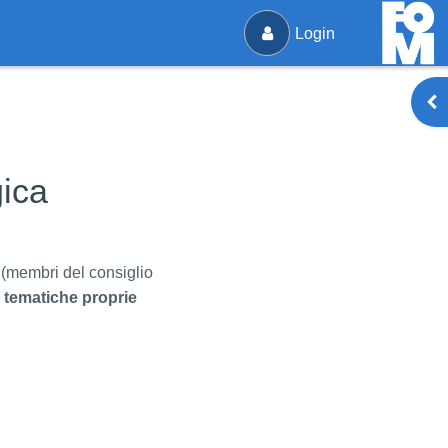
Login
Ap
ica
i (membri del consiglio
e
tematiche proprie