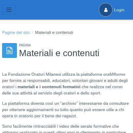
Vai al contenuto principale
Login
Pannello laterale
Pagine del sito
Materiali e contenuti
PAGINA
Materiali e contenuti
La Fondazione Oratori Milanesi utilizza la piattaforma oraMIformo
per fornire ai responsabili, educatori, volontari giovani e adulti degli
oratori i
materiali e i contenuti formativi
che realizza nel corso
delle sue attività al servizio degli oratori e dello sport.
La piattaforma diventa così un “archivio” interessante da consultare
per ottenere aggiornamenti su tutto quanto può essere utile a chi
opera in oratorio per il bene dei ragazzi.
Sono facilmente rintracciabili i video delle serate formative che
abbiamo realizzato in questi ultimi anni in riferimento in particolare